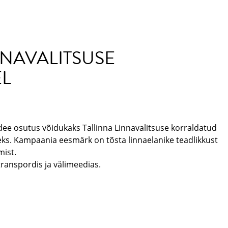
NNAVALITSUSE
L
dee osutus võidukaks Tallinna Linnavalitsuse korraldatud
ks. Kampaania eesmärk on tõsta linnaelanike teadlikkust
mist.
ranspordis ja välimeedias.