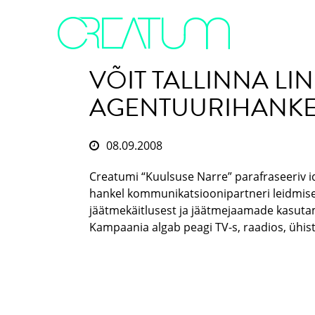
VÕIT TALLINNA LI
AGENTUURIHANKE
08.09.2008
Creatumi “Kuulsuse Narre” parafraseeriv i
hankel kommunikatsioonipartneri leidmise
jäätmekäitlusest ja jäätmejaamade kasuta
Kampaania algab peagi TV-s, raadios, ühist